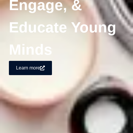
Engage, &
Educate Young
Minds
Learn more