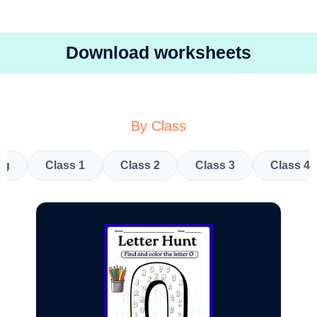
Download worksheets
By Class
kg
Class 1
Class 2
Class 3
Class 4