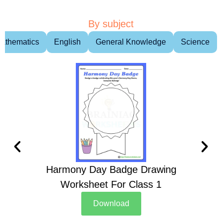
By subject
athematics
English
General Knowledge
Science
Harmony Day Badge Drawing
Ch
Worksheet For Class 1
D
Download