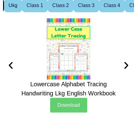
Ukg
Class 1
Class 2
Class 3
Class 4
Cla
Lowercase Alphabet Tracing
Handwriting Lkg English Workbook
Han
Download