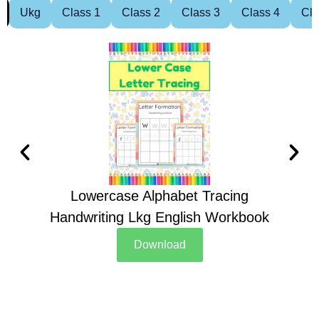
Ukg
Class 1
Class 2
Class 3
Class 4
Cla
Lowercase Alphabet Tracing
Handwriting Lkg English Workbook
Han
Download