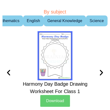
By subject
athematics
English
General Knowledge
Science
Harmony Day Badge Drawing
Ch
Worksheet For Class 1
D
Download