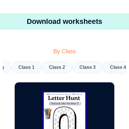
Download worksheets
By Class
kg
Class 1
Class 2
Class 3
Class 4