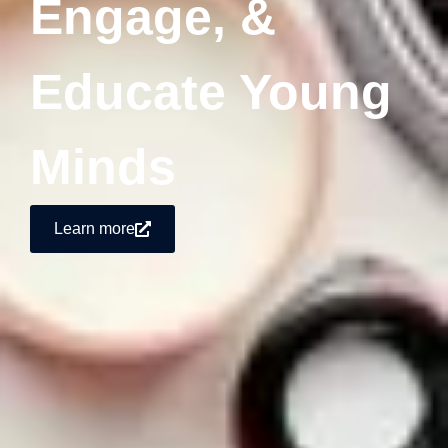
Engage, &
Educate Young
Minds
Learn more