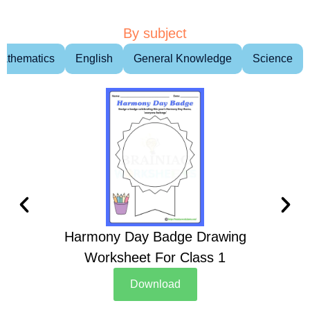
By subject
athematics
English
General Knowledge
Science
Harmony Day Badge Drawing
Ch
Worksheet For Class 1
D
Download