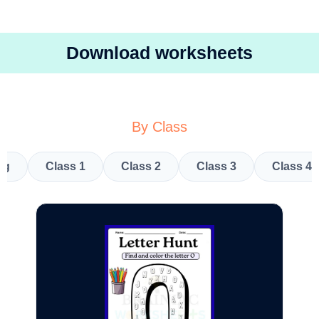
Download worksheets
By Class
kg
Class 1
Class 2
Class 3
Class 4