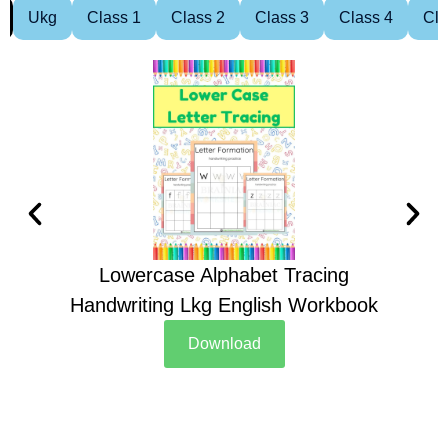
Ukg
Class 1
Class 2
Class 3
Class 4
Cla
Lowercase Alphabet Tracing
Handwriting Lkg English Workbook
Han
Download