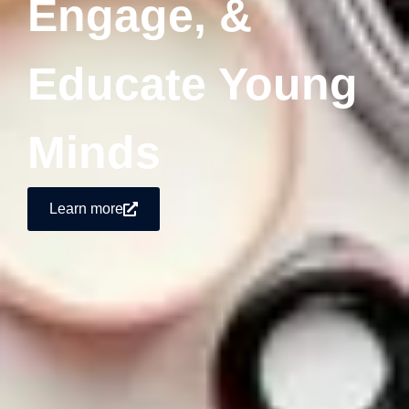
Engage, &
Educate Young
Minds
Learn more