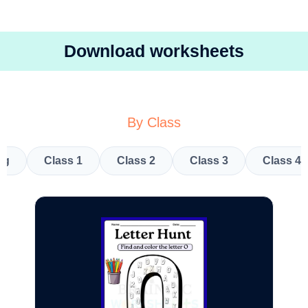
Download worksheets
By Class
kg
Class 1
Class 2
Class 3
Class 4