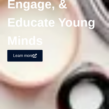
Engage, &
Educate Young
Minds
Learn more