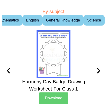
By subject
athematics
English
General Knowledge
Science
Harmony Day Badge Drawing
Ch
Worksheet For Class 1
D
Download