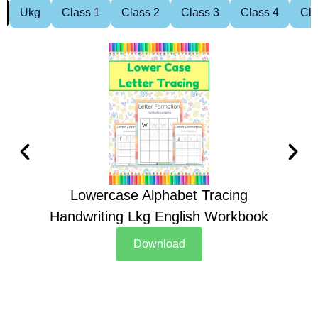
Ukg
Class 1
Class 2
Class 3
Class 4
Cla
Lowercase Alphabet Tracing
Handwriting Lkg English Workbook
Han
Download