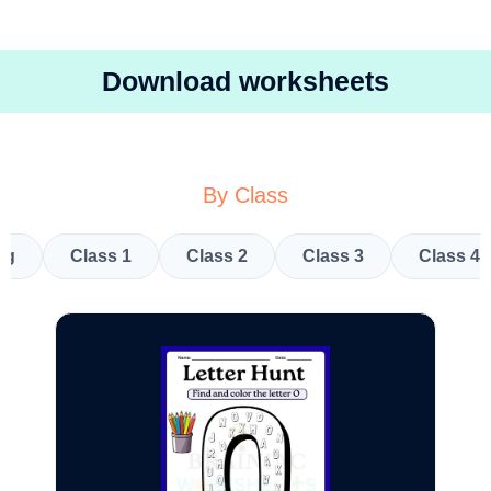
Download worksheets
By Class
kg
Class 1
Class 2
Class 3
Class 4