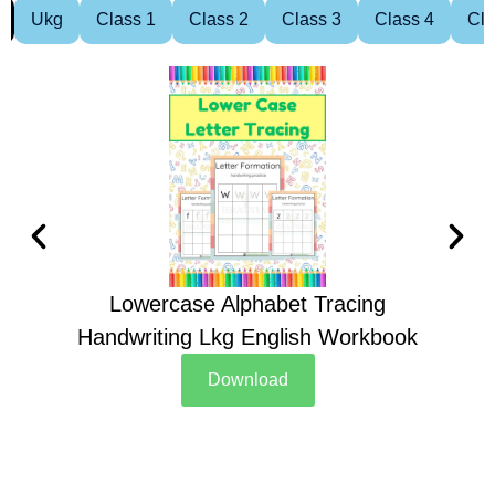
Ukg
Class 1
Class 2
Class 3
Class 4
Cla
Lowercase Alphabet Tracing
Handwriting Lkg English Workbook
Han
Download