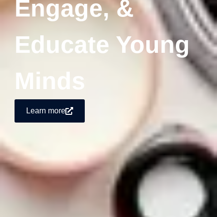
Engage, &
Educate Young
Minds
Learn more