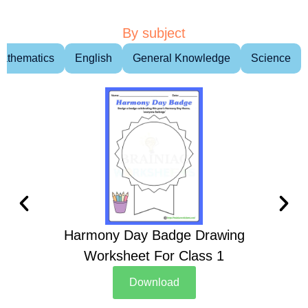
By subject
athematics
English
General Knowledge
Science
Harmony Day Badge Drawing
Ch
Worksheet For Class 1
D
Download