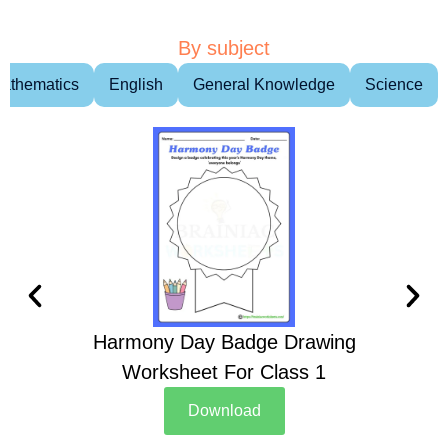
By subject
athematics
English
General Knowledge
Science
Harmony Day Badge Drawing
Ch
Worksheet For Class 1
D
Download