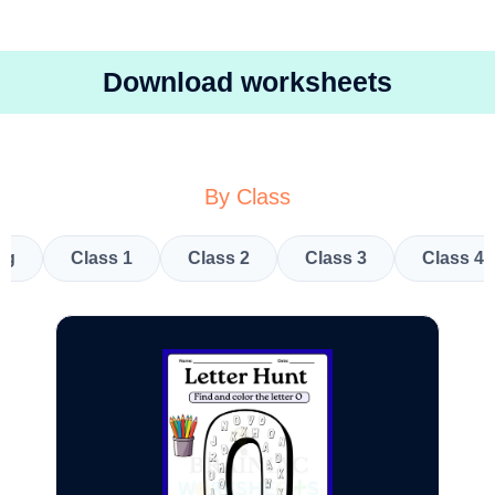
Download worksheets
By Class
kg
Class 1
Class 2
Class 3
Class 4