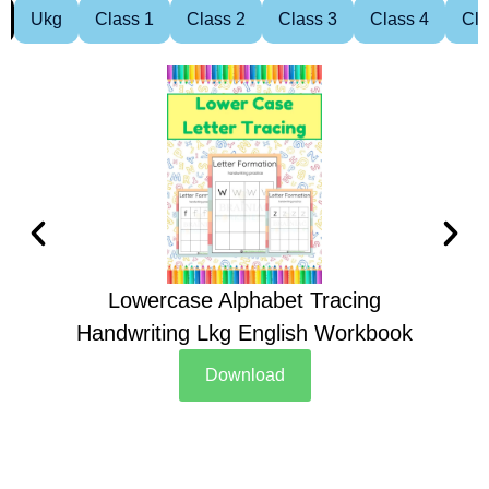
Ukg
Class 1
Class 2
Class 3
Class 4
Cla
Lowercase Alphabet Tracing
Handwriting Lkg English Workbook
Han
Download