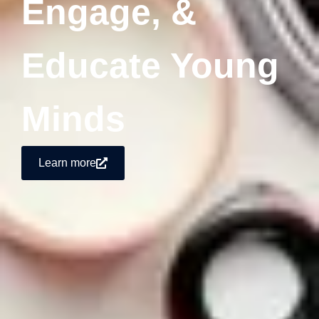
Engage, &
Educate Young
Minds
Learn more