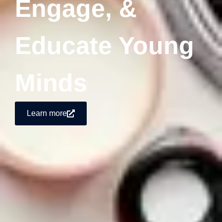
Engage, &
Educate Young
Minds
Learn more