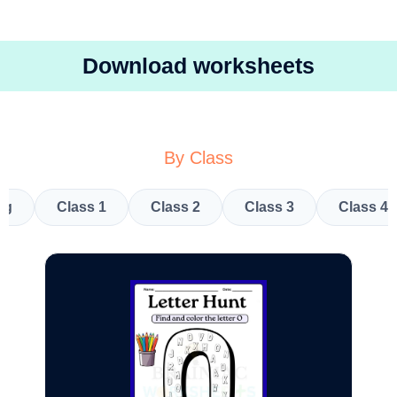
Download worksheets
By Class
kg
Class 1
Class 2
Class 3
Class 4