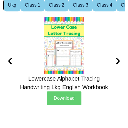
Ukg
Class 1
Class 2
Class 3
Class 4
Cla
Lowercase Alphabet Tracing
Handwriting Lkg English Workbook
Han
Download