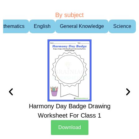
By subject
athematics
English
General Knowledge
Science
Harmony Day Badge Drawing
Ch
Worksheet For Class 1
D
Download