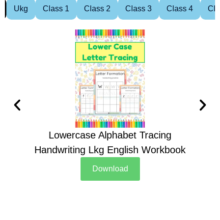
Ukg
Class 1
Class 2
Class 3
Class 4
Cla
Lowercase Alphabet Tracing
Handwriting Lkg English Workbook
Han
Download