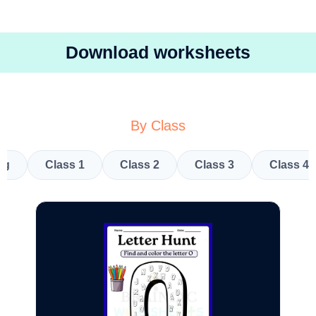
Download worksheets
By Class
kg
Class 1
Class 2
Class 3
Class 4