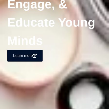
Engage, &
Educate Young
Minds
Learn more