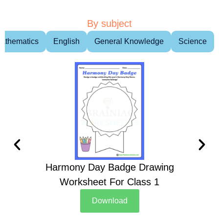
By subject
athematics
English
General Knowledge
Science
Harmony Day Badge Drawing
Ch
Worksheet For Class 1
D
Download