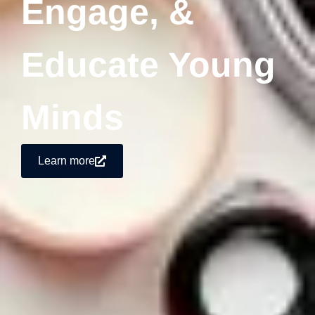
Engage, &
Educate Young
Minds
Learn more