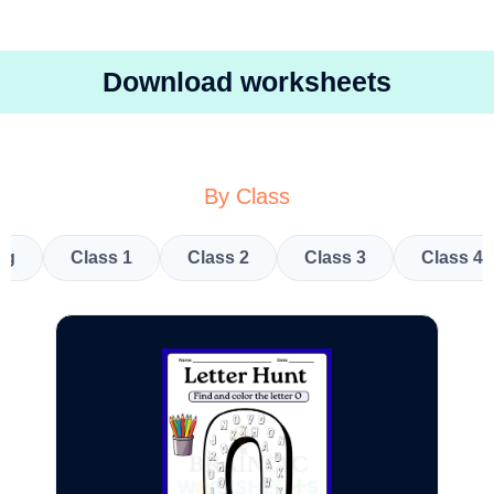
Download worksheets
By Class
kg
Class 1
Class 2
Class 3
Class 4