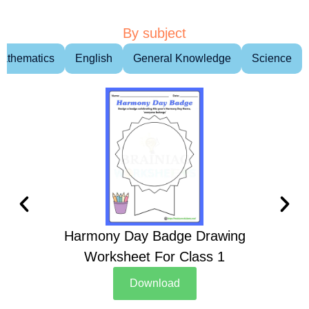
By subject
athematics
English
General Knowledge
Science
Harmony Day Badge Drawing
Ch
Worksheet For Class 1
D
Download