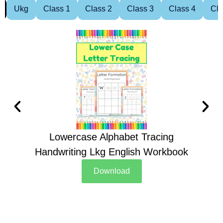
Ukg
Class 1
Class 2
Class 3
Class 4
Cla
Lowercase Alphabet Tracing
Handwriting Lkg English Workbook
Han
Download