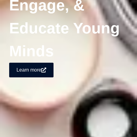
Engage, &
Educate Young
Minds
Learn more