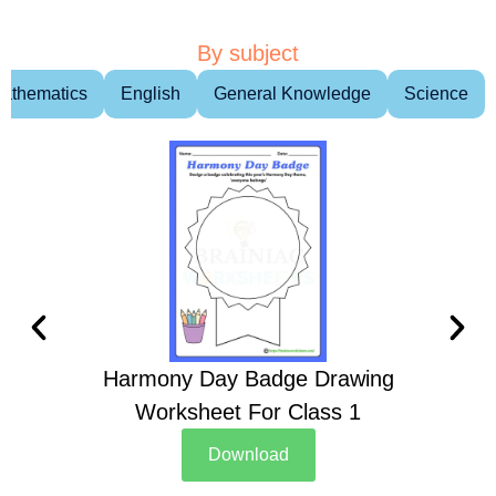
By subject
athematics
English
General Knowledge
Science
Harmony Day Badge Drawing
Ch
Worksheet For Class 1
D
Download