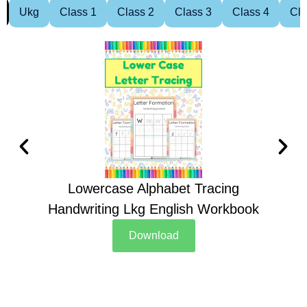
Ukg
Class 1
Class 2
Class 3
Class 4
Cla
Lowercase Alphabet Tracing
Handwriting Lkg English Workbook
Han
Download