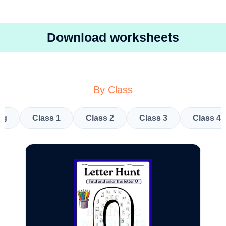
Download worksheets
By Class
kg
Class 1
Class 2
Class 3
Class 4