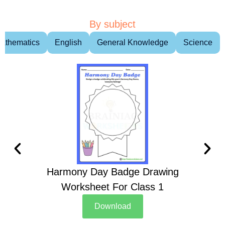
By subject
athematics
English
General Knowledge
Science
Harmony Day Badge Drawing
Ch
Worksheet For Class 1
D
Download