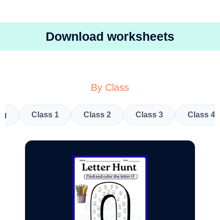
Download worksheets
By Class
kg
Class 1
Class 2
Class 3
Class 4