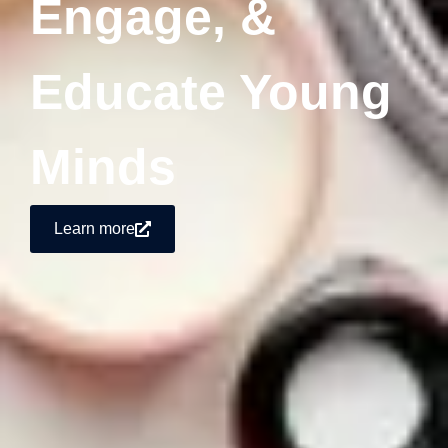
Engage, &
Educate Young
Minds
Learn more