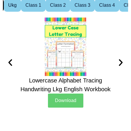
Ukg
Class 1
Class 2
Class 3
Class 4
Cla
Lowercase Alphabet Tracing
Handwriting Lkg English Workbook
Han
Download