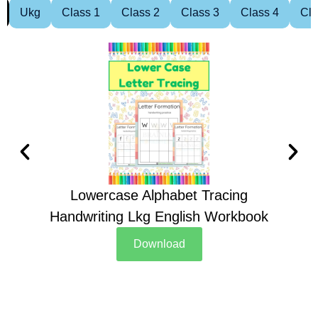
Ukg
Class 1
Class 2
Class 3
Class 4
Cla
Lowercase Alphabet Tracing
Handwriting Lkg English Workbook
Han
Download