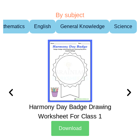
By subject
athematics
English
General Knowledge
Science
Harmony Day Badge Drawing
Ch
Worksheet For Class 1
D
Download