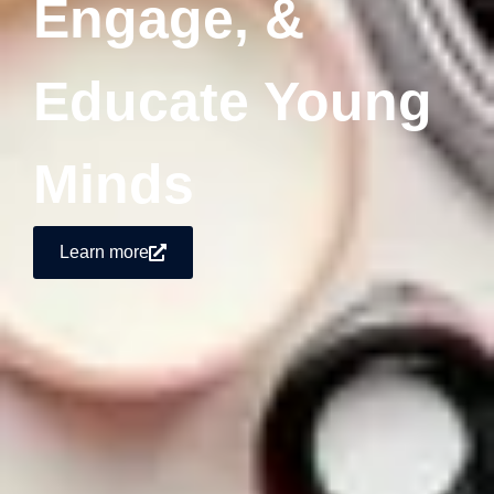
Engage, &
Educate Young
Minds
Learn more