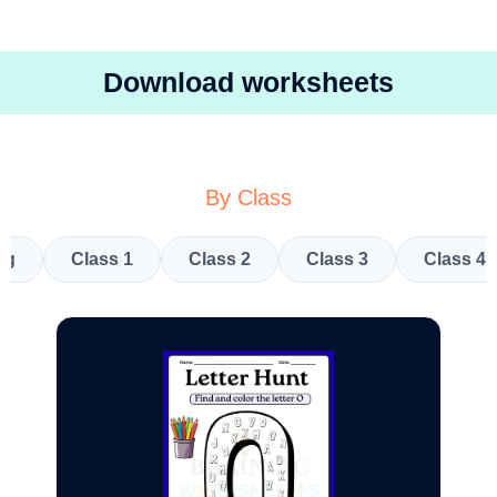
Download worksheets
By Class
kg
Class 1
Class 2
Class 3
Class 4