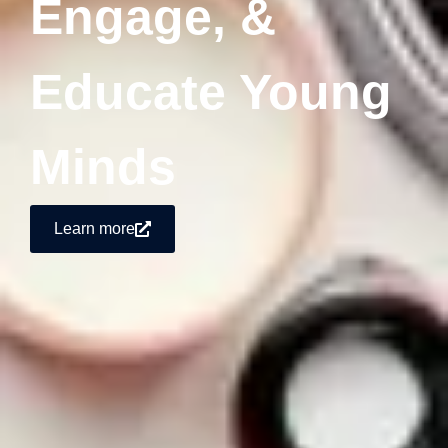
Engage, &
Educate Young
Minds
Learn more