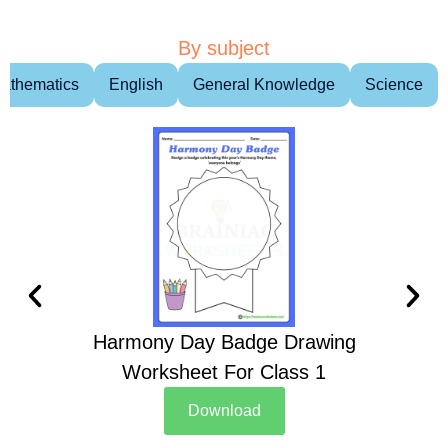
By subject
athematics
English
General Knowledge
Science
Harmony Day Badge Drawing
Ch
Worksheet For Class 1
D
Download