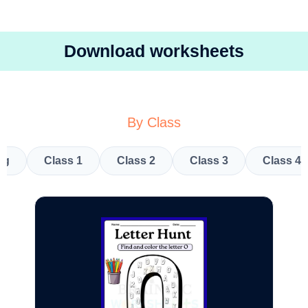
Download worksheets
By Class
kg
Class 1
Class 2
Class 3
Class 4