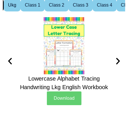
Ukg
Class 1
Class 2
Class 3
Class 4
Cla
Lowercase Alphabet Tracing
Handwriting Lkg English Workbook
Han
Download