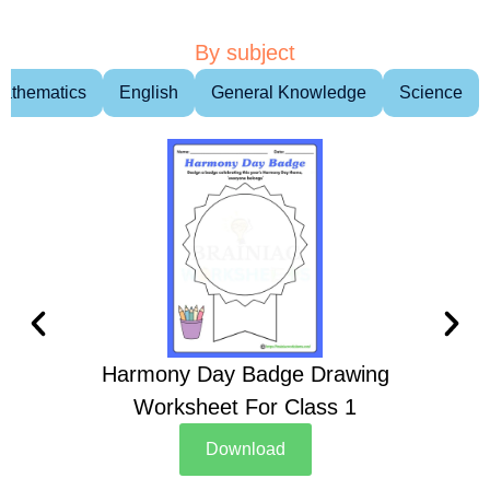
By subject
athematics
English
General Knowledge
Science
Harmony Day Badge Drawing
Ch
Worksheet For Class 1
D
Download