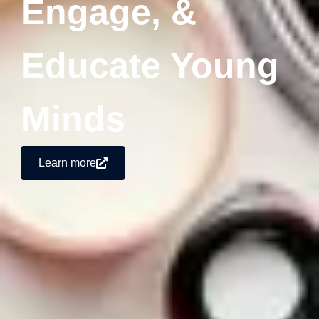
Engage, &
Educate Young
Minds
Learn more