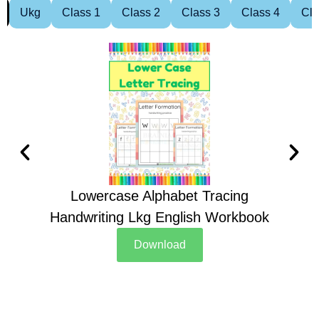
Ukg
Class 1
Class 2
Class 3
Class 4
Cla
Lowercase Alphabet Tracing
Handwriting Lkg English Workbook
Han
Download