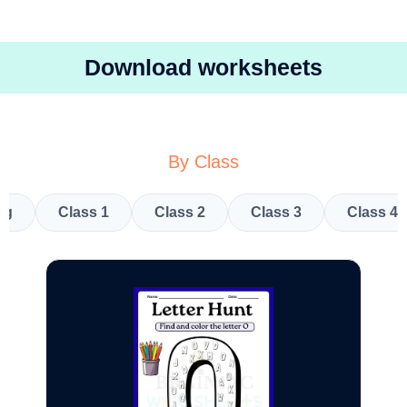
Download worksheets
By Class
kg
Class 1
Class 2
Class 3
Class 4