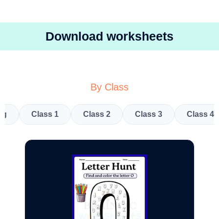
Download worksheets
By Class
kg
Class 1
Class 2
Class 3
Class 4