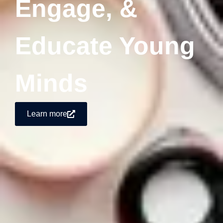
Engage, &
Educate Young
Minds
Learn more