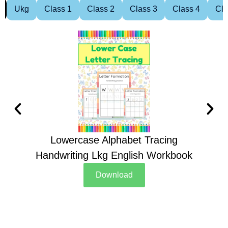
Ukg
Class 1
Class 2
Class 3
Class 4
Cla
Lowercase Alphabet Tracing
Handwriting Lkg English Workbook
Han
Download