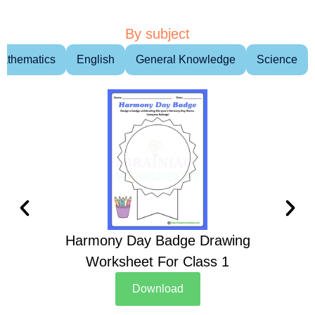
By subject
athematics
English
General Knowledge
Science
Harmony Day Badge Drawing
Ch
Worksheet For Class 1
D
Download