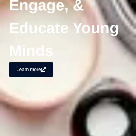
Engage, &
Educate Young
Minds
Learn more