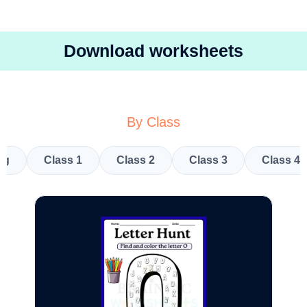
Download worksheets
By Class
kg
Class 1
Class 2
Class 3
Class 4