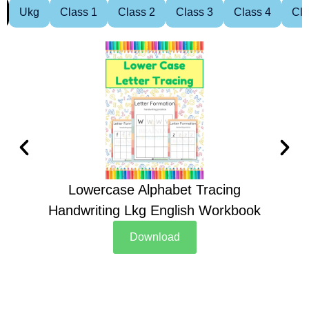
Ukg
Class 1
Class 2
Class 3
Class 4
Cla
Lowercase Alphabet Tracing
Handwriting Lkg English Workbook
Han
Download