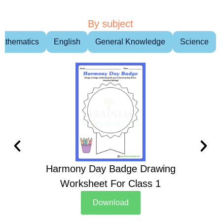
By subject
athematics
English
General Knowledge
Science
Harmony Day Badge Drawing
Ch
Worksheet For Class 1
D
Download