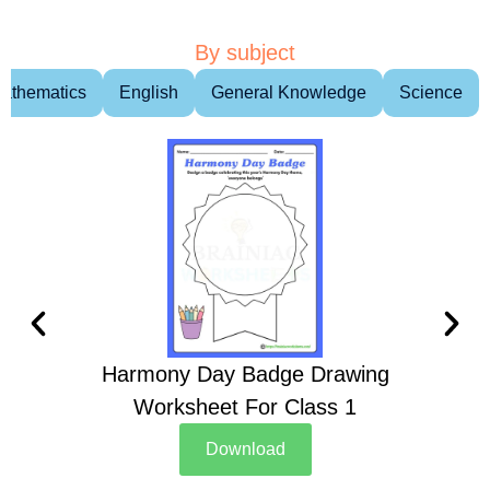
By subject
athematics
English
General Knowledge
Science
Harmony Day Badge Drawing
Ch
Worksheet For Class 1
D
Download