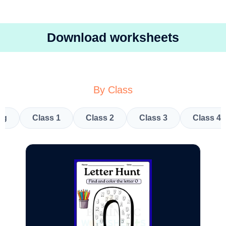
Download worksheets
By Class
kg
Class 1
Class 2
Class 3
Class 4