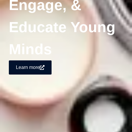
Engage, &
Educate Young
Minds
Learn more