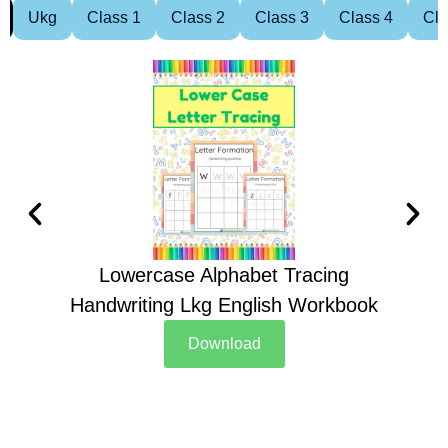
Ukg
Class 1
Class 2
Class 3
Class 4
Cla
Lowercase Alphabet Tracing
Handwriting Lkg English Workbook
Han
Download