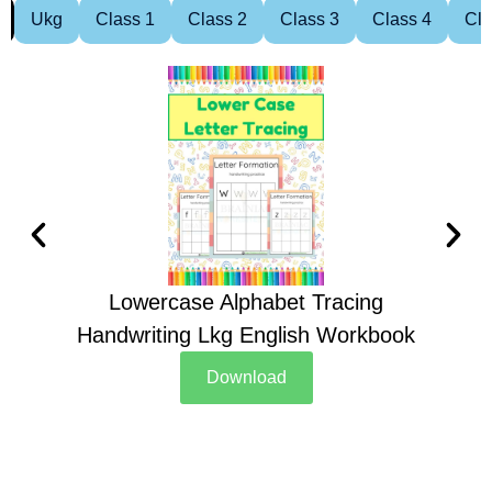
Ukg
Class 1
Class 2
Class 3
Class 4
Cla
Lowercase Alphabet Tracing
Handwriting Lkg English Workbook
Han
Download