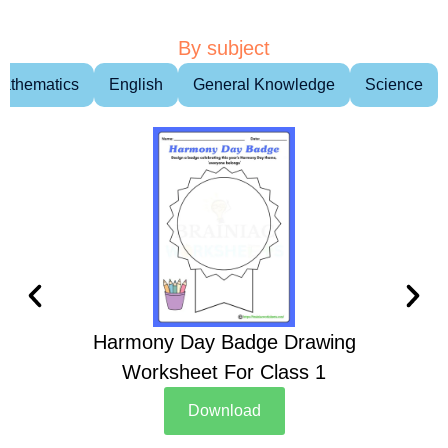
By subject
athematics
English
General Knowledge
Science
Harmony Day Badge Drawing
Ch
Worksheet For Class 1
D
Download