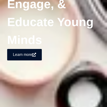
Engage, &
Educate Young
Minds
Learn more