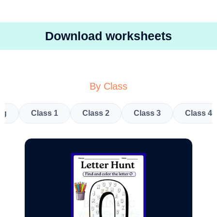
Download worksheets
By Class
kg
Class 1
Class 2
Class 3
Class 4