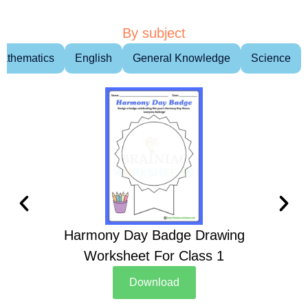
By subject
athematics
English
General Knowledge
Science
Harmony Day Badge Drawing
Ch
Worksheet For Class 1
D
Download