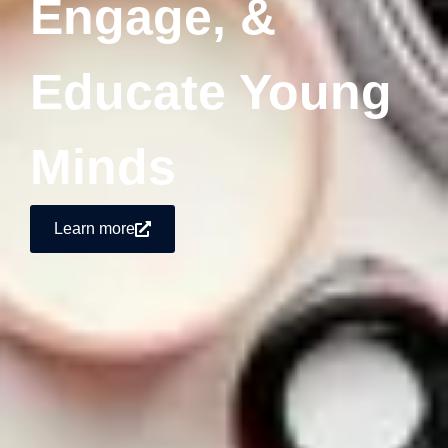
Engage, &
Educate Young
Minds
Learn more