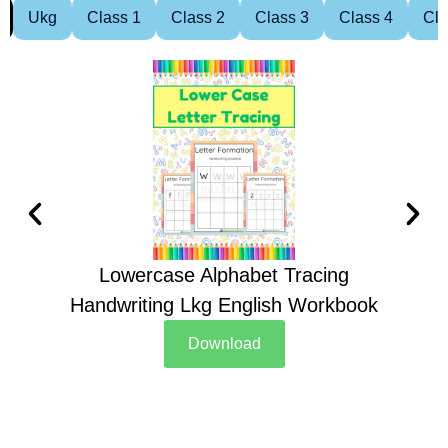
Ukg
Class 1
Class 2
Class 3
Class 4
Cla
Lowercase Alphabet Tracing
Handwriting Lkg English Workbook
Han
Download