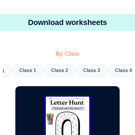
Download worksheets
By Class
kg
Class 1
Class 2
Class 3
Class 4