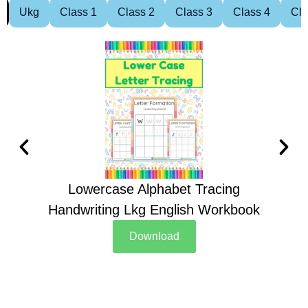
Ukg
Class 1
Class 2
Class 3
Class 4
Cla
Lowercase Alphabet Tracing
Handwriting Lkg English Workbook
Han
Download