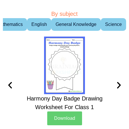
By subject
athematics
English
General Knowledge
Science
Harmony Day Badge Drawing
Ch
Worksheet For Class 1
D
Download