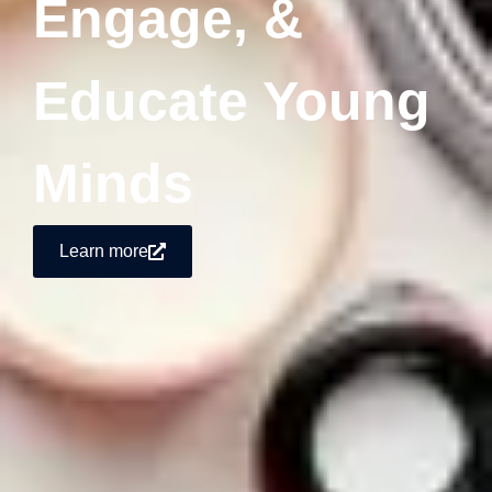
Engage, &
Educate Young
Minds
Learn more