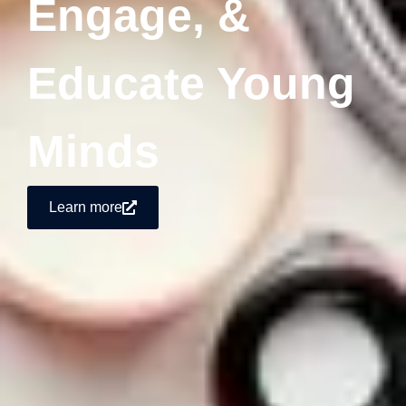
Engage, &
Educate Young
Minds
Learn more