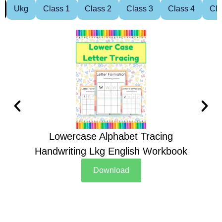
Ukg
Class 1
Class 2
Class 3
Class 4
Cla
Lowercase Alphabet Tracing
Handwriting Lkg English Workbook
Han
Download