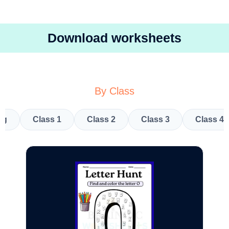
Download worksheets
By Class
kg
Class 1
Class 2
Class 3
Class 4