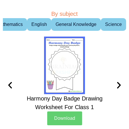
By subject
athematics
English
General Knowledge
Science
Harmony Day Badge Drawing
Ch
Worksheet For Class 1
D
Download