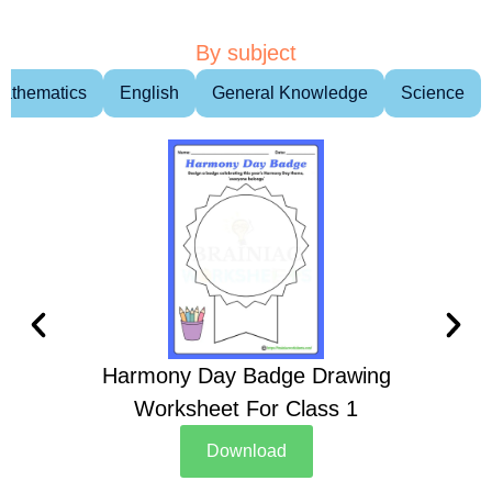
By subject
athematics
English
General Knowledge
Science
Harmony Day Badge Drawing
Ch
Worksheet For Class 1
D
Download