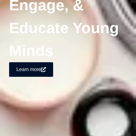
Engage, &
Educate Young
Minds
Learn more