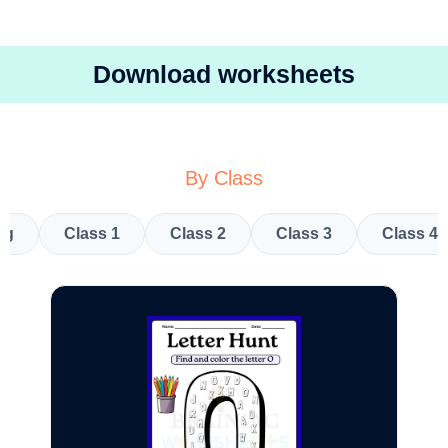
Download worksheets
By Class
kg
Class 1
Class 2
Class 3
Class 4