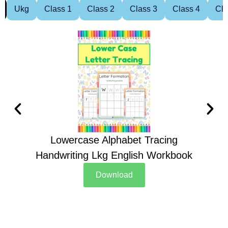
Ukg
Class 1
Class 2
Class 3
Class 4
Cla
Lowercase Alphabet Tracing
Handwriting Lkg English Workbook
Han
Download