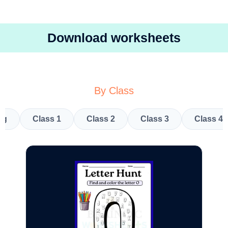
Download worksheets
By Class
kg
Class 1
Class 2
Class 3
Class 4