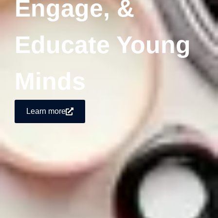
Engage, &
Educate Young
Minds
Learn more