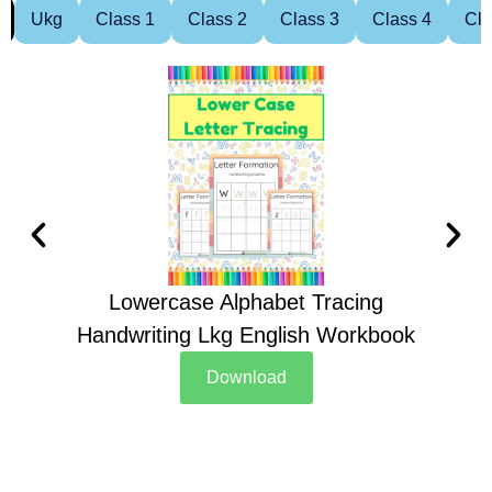
Ukg
Class 1
Class 2
Class 3
Class 4
Cla
Lowercase Alphabet Tracing
Handwriting Lkg English Workbook
Han
Download