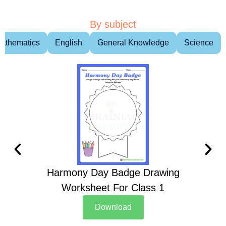
By subject
athematics
English
General Knowledge
Science
Harmony Day Badge Drawing
Ch
Worksheet For Class 1
D
Download