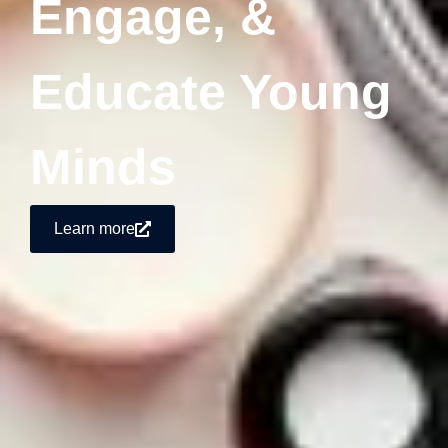
Engage, &
Educate Young
Minds
Learn more