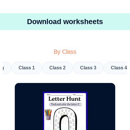
Download worksheets
By Class
kg
Class 1
Class 2
Class 3
Class 4