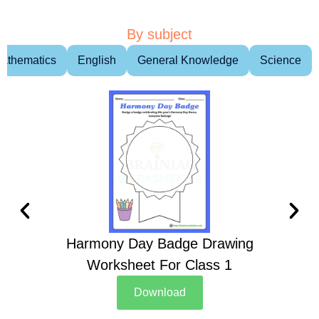
By subject
athematics
English
General Knowledge
Science
Harmony Day Badge Drawing
Ch
Worksheet For Class 1
D
Download