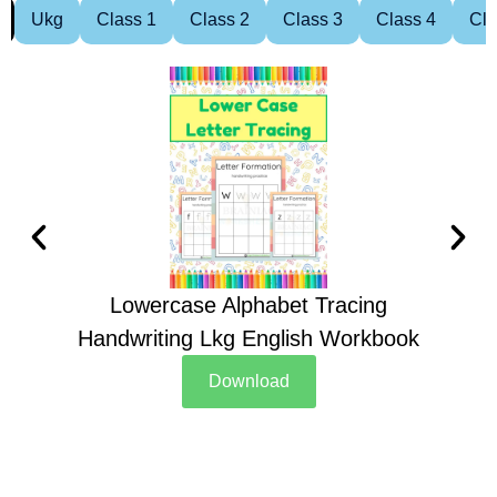
Ukg
Class 1
Class 2
Class 3
Class 4
Cla
Lowercase Alphabet Tracing
Handwriting Lkg English Workbook
Han
Download