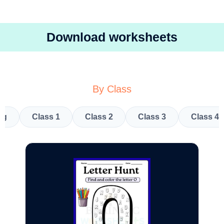
Download worksheets
By Class
kg
Class 1
Class 2
Class 3
Class 4