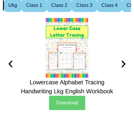
Ukg
Class 1
Class 2
Class 3
Class 4
Cla
Lowercase Alphabet Tracing
Handwriting Lkg English Workbook
Han
Download