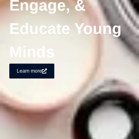
Engage, &
Educate Young
Minds
Learn more