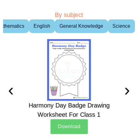
By subject
athematics
English
General Knowledge
Science
Harmony Day Badge Drawing
Ch
Worksheet For Class 1
D
Download