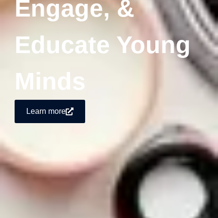
Engage, &
Educate Young
Minds
Learn more