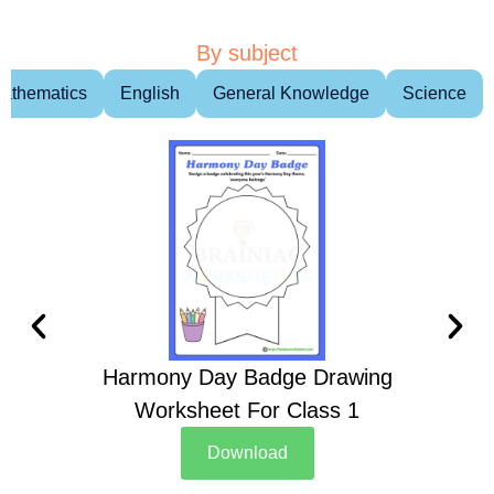
By subject
athematics
English
General Knowledge
Science
Harmony Day Badge Drawing
Ch
Worksheet For Class 1
D
Download