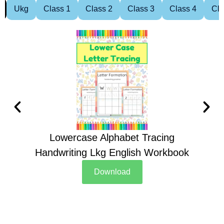
Ukg
Class 1
Class 2
Class 3
Class 4
Cla
Lowercase Alphabet Tracing
Handwriting Lkg English Workbook
Han
Download