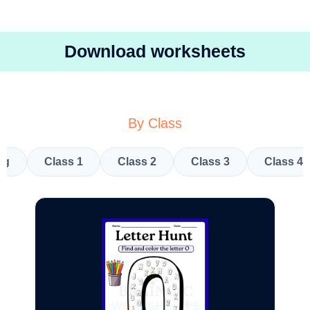
Download worksheets
By Class
kg
Class 1
Class 2
Class 3
Class 4