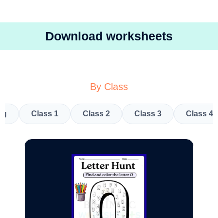
Download worksheets
By Class
kg
Class 1
Class 2
Class 3
Class 4