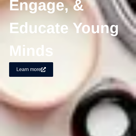
Engage, &
Educate Young
Minds
Learn more