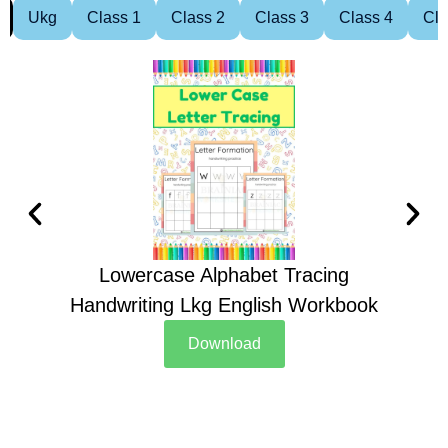
Ukg
Class 1
Class 2
Class 3
Class 4
Cla
Lowercase Alphabet Tracing
Handwriting Lkg English Workbook
Han
Download