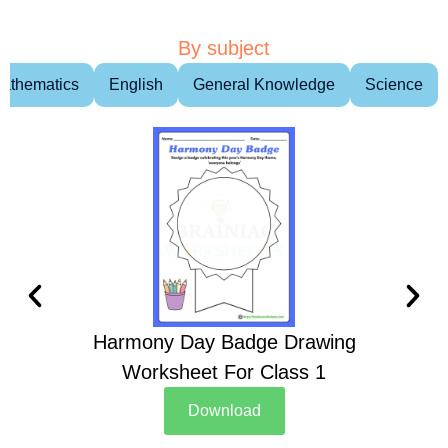
By subject
athematics
English
General Knowledge
Science
Harmony Day Badge Drawing
Ch
Worksheet For Class 1
D
Download