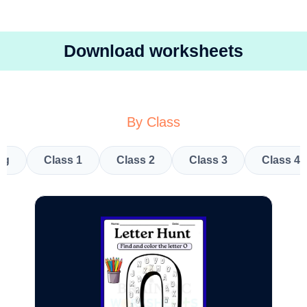
Download worksheets
By Class
kg
Class 1
Class 2
Class 3
Class 4