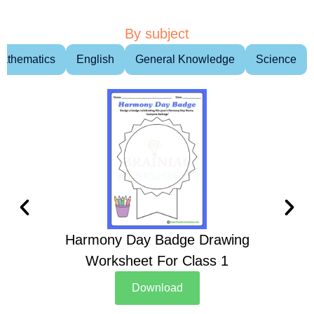
By subject
athematics
English
General Knowledge
Science
Harmony Day Badge Drawing
Ch
Worksheet For Class 1
D
Download