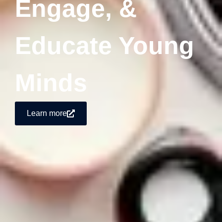
Engage, &
Educate Young
Minds
Learn more