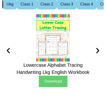
Ukg
Class 1
Class 2
Class 3
Class 4
Cla
Lowercase Alphabet Tracing
Handwriting Lkg English Workbook
Han
Download