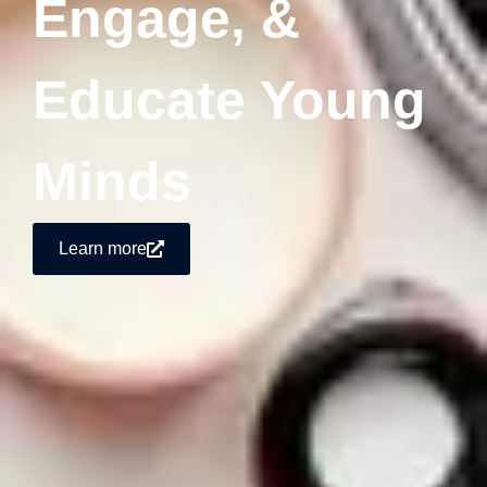
Engage, &
Educate Young
Minds
Learn more