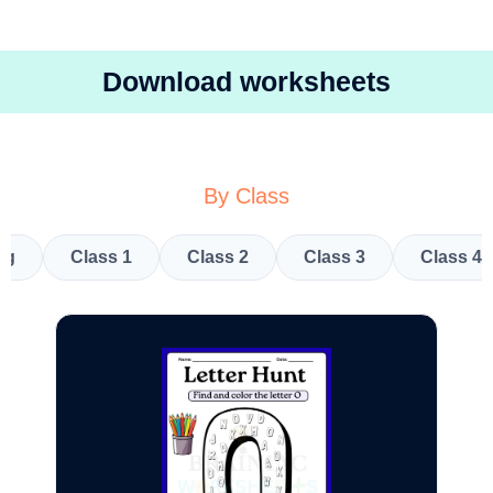
Download worksheets
By Class
kg
Class 1
Class 2
Class 3
Class 4