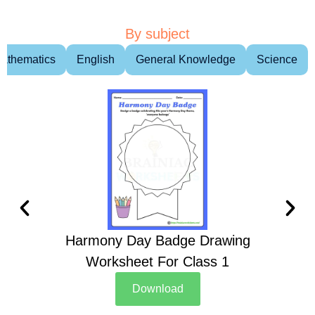
By subject
athematics
English
General Knowledge
Science
Harmony Day Badge Drawing
Ch
Worksheet For Class 1
D
Download