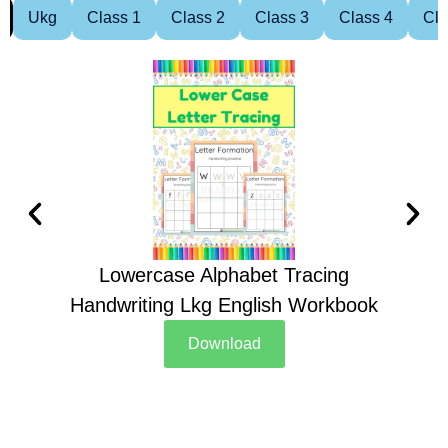
Ukg
Class 1
Class 2
Class 3
Class 4
Cla
Lowercase Alphabet Tracing
Handwriting Lkg English Workbook
Han
Download