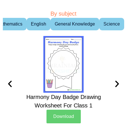
By subject
athematics
English
General Knowledge
Science
Harmony Day Badge Drawing
Ch
Worksheet For Class 1
D
Download