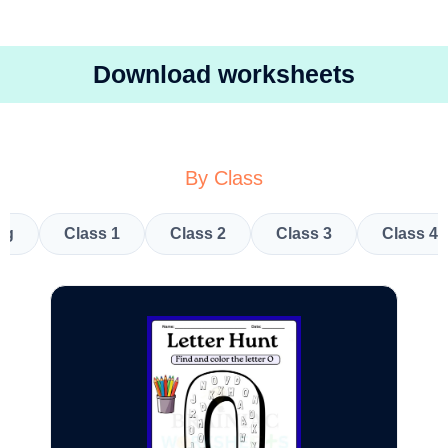
Download worksheets
By Class
kg
Class 1
Class 2
Class 3
Class 4