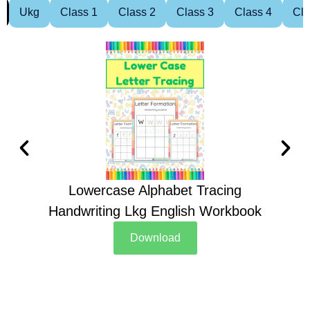
Ukg
Class 1
Class 2
Class 3
Class 4
Cla
Lowercase Alphabet Tracing
Handwriting Lkg English Workbook
Han
Download