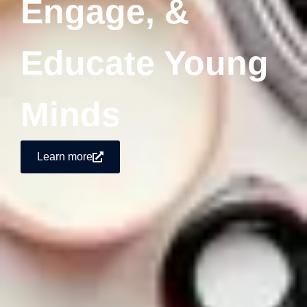
Engage, &
Educate Young
Minds
Learn more