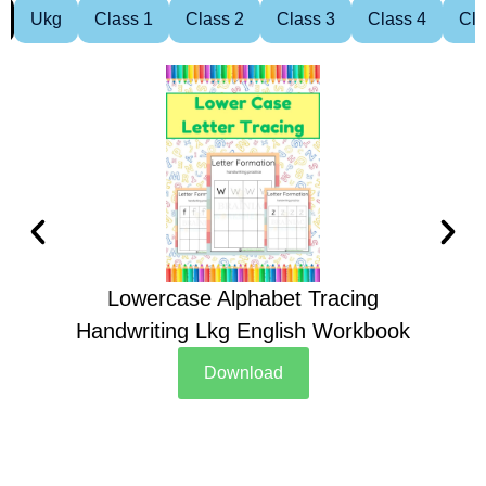
Ukg
Class 1
Class 2
Class 3
Class 4
Cla
Lowercase Alphabet Tracing
Handwriting Lkg English Workbook
Han
Download