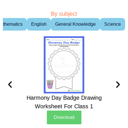
By subject
athematics
English
General Knowledge
Science
Harmony Day Badge Drawing
Ch
Worksheet For Class 1
D
Download