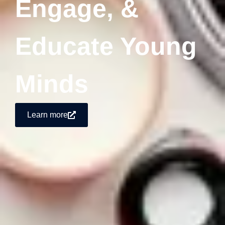
Engage, &
Educate Young
Minds
Learn more