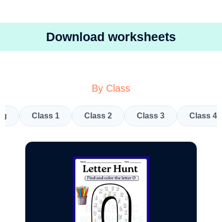
Download worksheets
By Class
kg
Class 1
Class 2
Class 3
Class 4