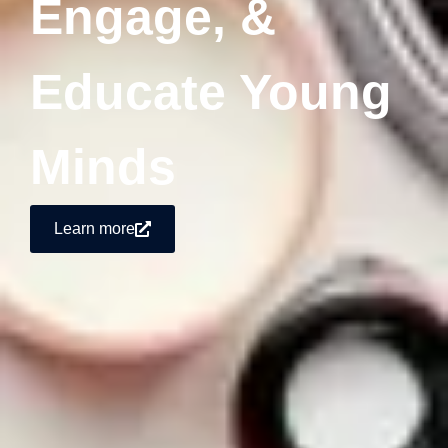
Engage, &
Educate Young
Minds
Learn more