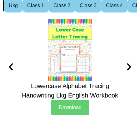
Ukg
Class 1
Class 2
Class 3
Class 4
Cla
Lowercase Alphabet Tracing
Handwriting Lkg English Workbook
Han
Download