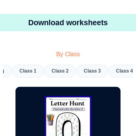
Download worksheets
By Class
kg
Class 1
Class 2
Class 3
Class 4