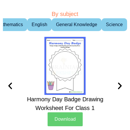
By subject
athematics
English
General Knowledge
Science
Harmony Day Badge Drawing
Ch
Worksheet For Class 1
D
Download