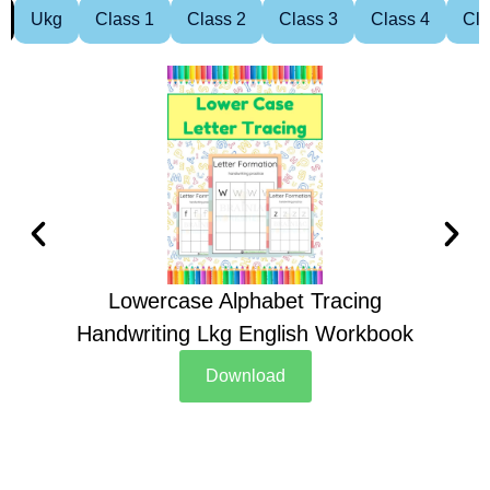
Ukg
Class 1
Class 2
Class 3
Class 4
Cla
Lowercase Alphabet Tracing
Handwriting Lkg English Workbook
Han
Download