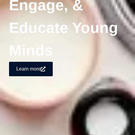
Engage, &
Educate Young
Minds
Learn more