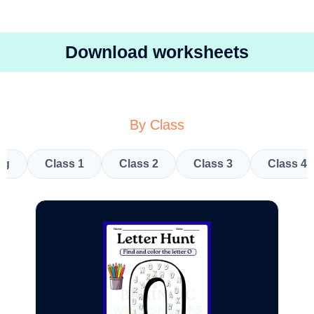
Download worksheets
By Class
kg
Class 1
Class 2
Class 3
Class 4