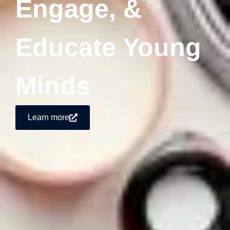
Engage, &
Educate Young
Minds
Learn more