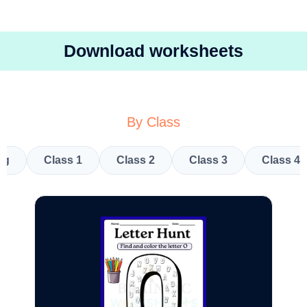
Download worksheets
By Class
kg
Class 1
Class 2
Class 3
Class 4