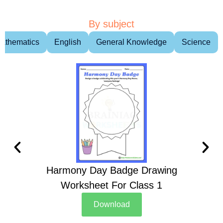
By subject
athematics
English
General Knowledge
Science
Harmony Day Badge Drawing
Ch
Worksheet For Class 1
D
Download