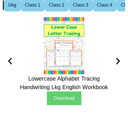
Ukg
Class 1
Class 2
Class 3
Class 4
Cla
Lowercase Alphabet Tracing
Handwriting Lkg English Workbook
Han
Download