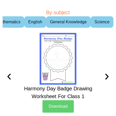
By subject
athematics
English
General Knowledge
Science
Harmony Day Badge Drawing
Ch
Worksheet For Class 1
D
Download