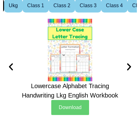
Ukg
Class 1
Class 2
Class 3
Class 4
Cla
Lowercase Alphabet Tracing
Handwriting Lkg English Workbook
Han
Download