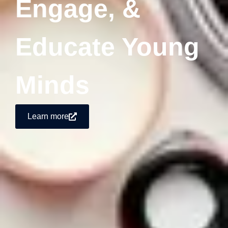
Engage, &
Educate Young
Minds
Learn more