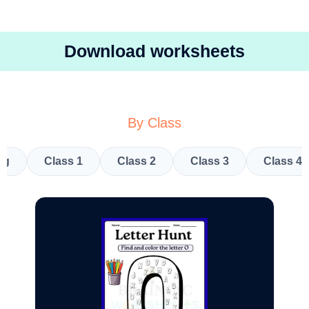
Download worksheets
By Class
kg
Class 1
Class 2
Class 3
Class 4