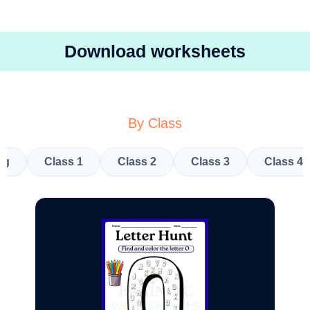
Download worksheets
By Class
kg
Class 1
Class 2
Class 3
Class 4