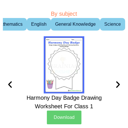
By subject
athematics
English
General Knowledge
Science
Harmony Day Badge Drawing
Ch
Worksheet For Class 1
D
Download