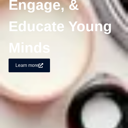
Engage, &
Educate Young
Minds
Learn more