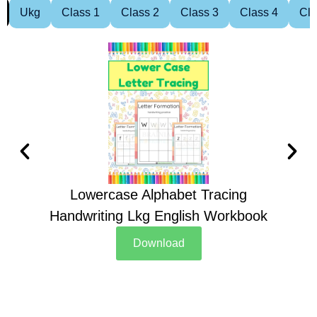
Ukg
Class 1
Class 2
Class 3
Class 4
Cla
Lowercase Alphabet Tracing
Handwriting Lkg English Workbook
Han
Download