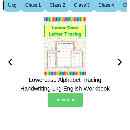
Ukg
Class 1
Class 2
Class 3
Class 4
Cla
Lowercase Alphabet Tracing
Handwriting Lkg English Workbook
Han
Download