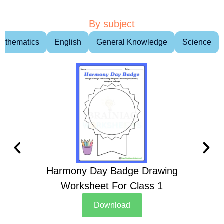
By subject
athematics
English
General Knowledge
Science
Harmony Day Badge Drawing
Ch
Worksheet For Class 1
D
Download