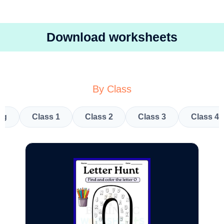
Download worksheets
By Class
kg
Class 1
Class 2
Class 3
Class 4