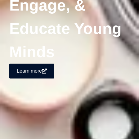
Engage, &
Educate Young
Minds
Learn more