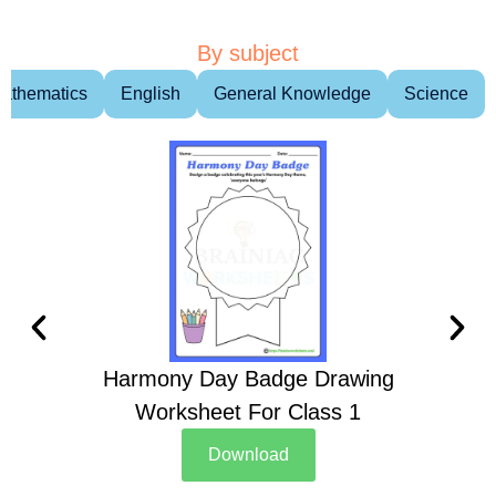
By subject
athematics
English
General Knowledge
Science
Harmony Day Badge Drawing
Ch
Worksheet For Class 1
D
Download