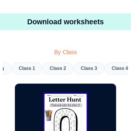
Download worksheets
By Class
kg
Class 1
Class 2
Class 3
Class 4