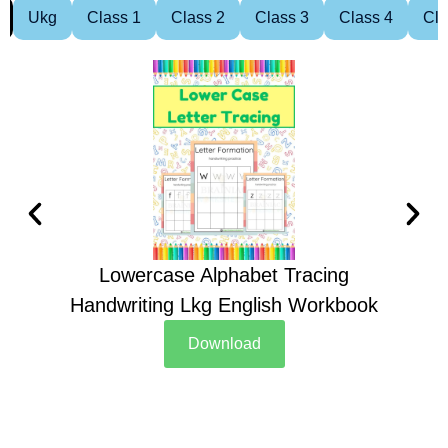
Ukg
Class 1
Class 2
Class 3
Class 4
Cla
Lowercase Alphabet Tracing
Handwriting Lkg English Workbook
Han
Download