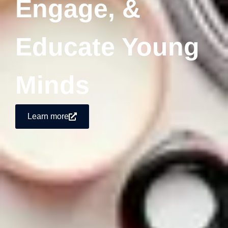
Engage, &
Educate Young
Minds
Learn more