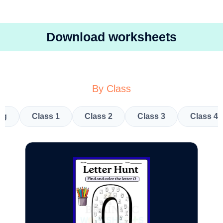
Download worksheets
By Class
kg
Class 1
Class 2
Class 3
Class 4