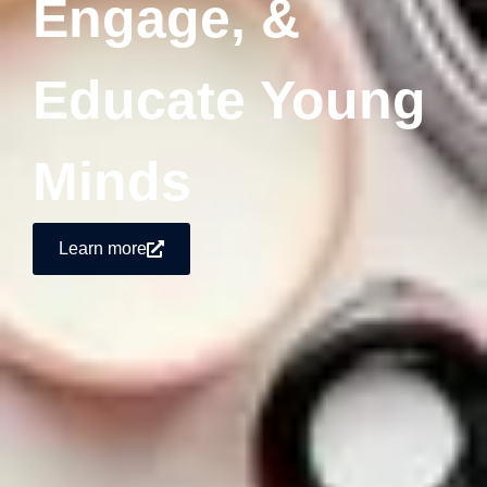
Engage, &
Educate Young
Minds
Learn more