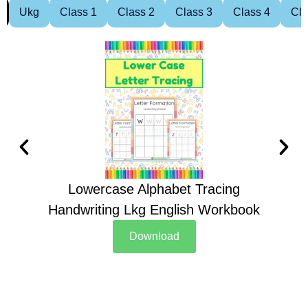
Ukg
Class 1
Class 2
Class 3
Class 4
Cla
Lowercase Alphabet Tracing
Handwriting Lkg English Workbook
Han
Download