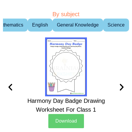
By subject
athematics
English
General Knowledge
Science
Harmony Day Badge Drawing
Ch
Worksheet For Class 1
D
Download