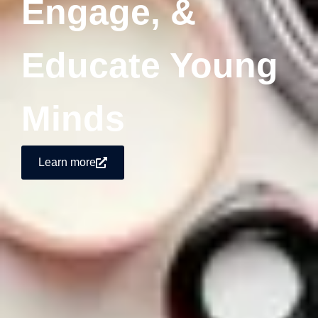
Engage, &
Educate Young
Minds
Learn more