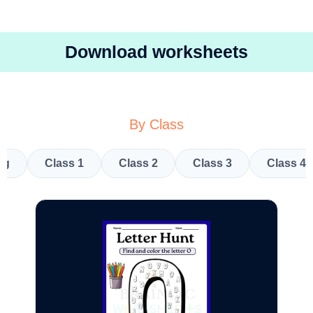
Download worksheets
By Class
kg
Class 1
Class 2
Class 3
Class 4