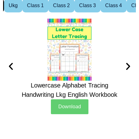
Ukg
Class 1
Class 2
Class 3
Class 4
Cla
Lowercase Alphabet Tracing
Handwriting Lkg English Workbook
Han
Download