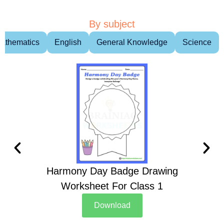
By subject
athematics
English
General Knowledge
Science
Harmony Day Badge Drawing
Ch
Worksheet For Class 1
D
Download