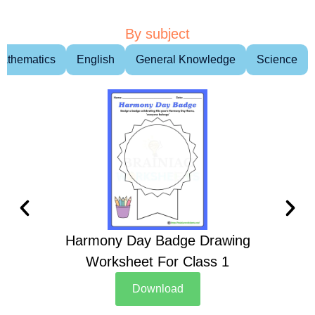
By subject
athematics
English
General Knowledge
Science
Harmony Day Badge Drawing
Ch
Worksheet For Class 1
D
Download