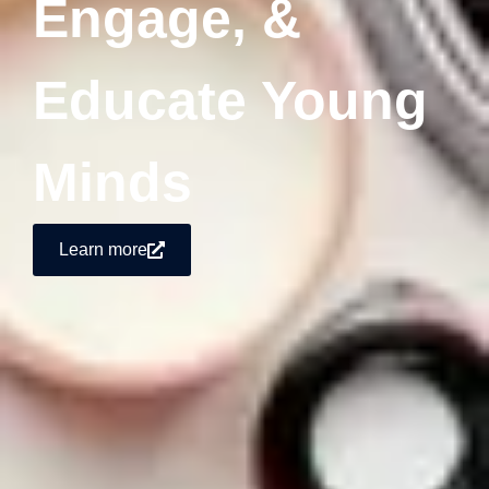
Engage, &
Educate Young
Minds
Learn more