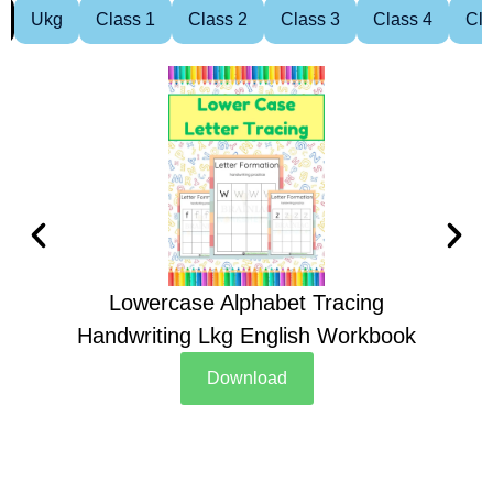
Ukg
Class 1
Class 2
Class 3
Class 4
Cla
Lowercase Alphabet Tracing
Handwriting Lkg English Workbook
Han
Download