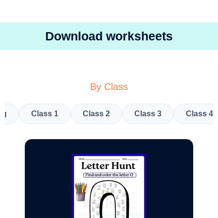
Download worksheets
By Class
kg
Class 1
Class 2
Class 3
Class 4