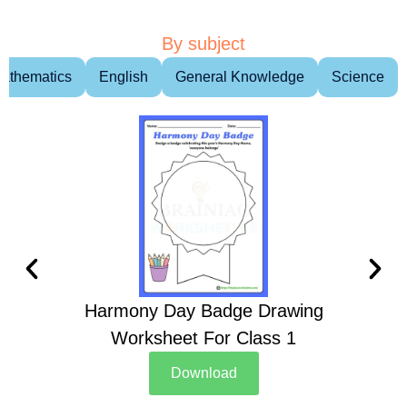
By subject
athematics
English
General Knowledge
Science
Harmony Day Badge Drawing
Ch
Worksheet For Class 1
D
Download