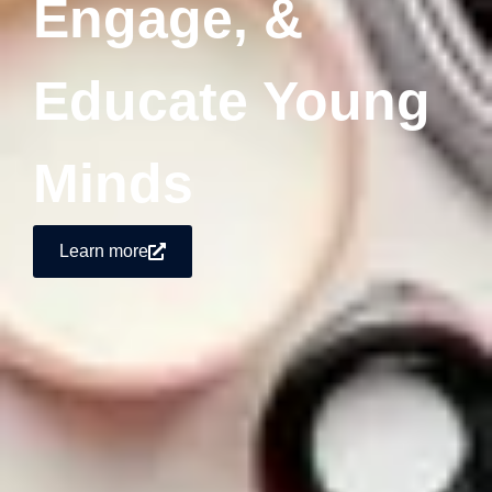
Engage, &
Educate Young
Minds
Learn more