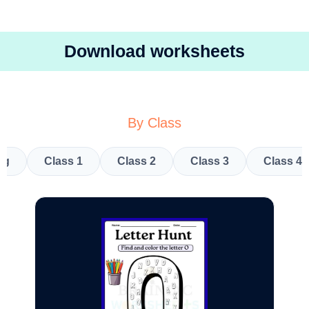
Download worksheets
By Class
kg
Class 1
Class 2
Class 3
Class 4