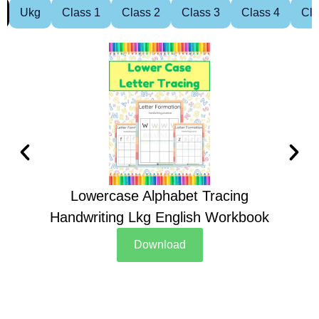
Ukg
Class 1
Class 2
Class 3
Class 4
Cla
Lowercase Alphabet Tracing
Handwriting Lkg English Workbook
Han
Download