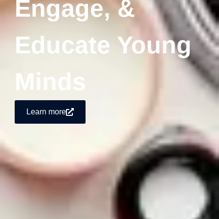
Engage, &
Educate Young
Minds
Learn more