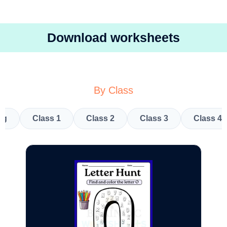
Download worksheets
By Class
kg
Class 1
Class 2
Class 3
Class 4