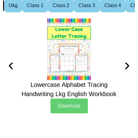
Ukg
Class 1
Class 2
Class 3
Class 4
Cla
Lowercase Alphabet Tracing
Handwriting Lkg English Workbook
Han
Download