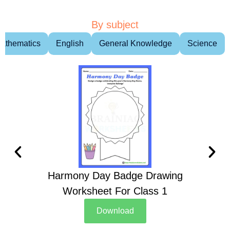
By subject
athematics
English
General Knowledge
Science
Harmony Day Badge Drawing
Ch
Worksheet For Class 1
D
Download