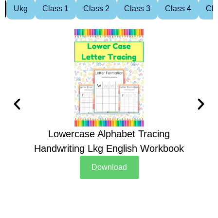
Ukg
Class 1
Class 2
Class 3
Class 4
Cla
Lowercase Alphabet Tracing
Handwriting Lkg English Workbook
Han
Download