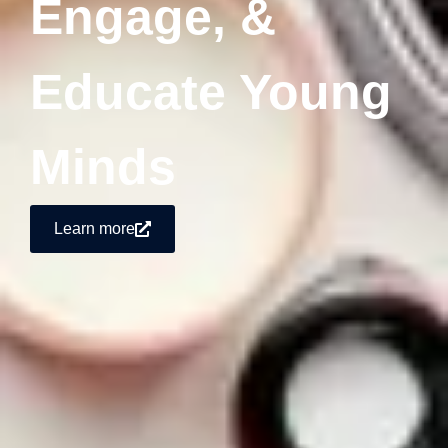
Engage, &
Educate Young
Minds
Learn more