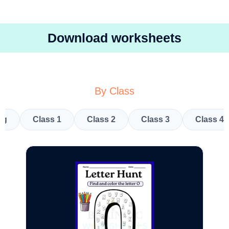
Download worksheets
By Class
kg
Class 1
Class 2
Class 3
Class 4