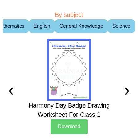
By subject
athematics
English
General Knowledge
Science
Harmony Day Badge Drawing
Ch
Worksheet For Class 1
D
Download