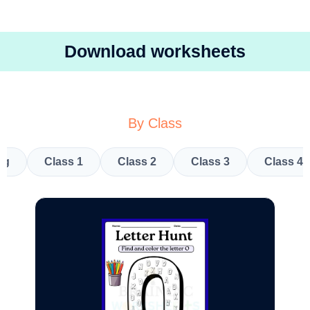
Download worksheets
By Class
kg
Class 1
Class 2
Class 3
Class 4