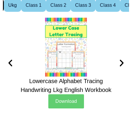
Ukg
Class 1
Class 2
Class 3
Class 4
Cla
Lowercase Alphabet Tracing
Handwriting Lkg English Workbook
Han
Download