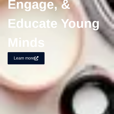
Engage, &
Educate Young
Minds
Learn more