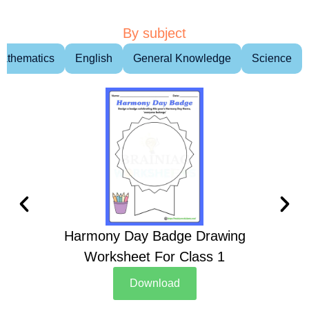
By subject
athematics
English
General Knowledge
Science
Harmony Day Badge Drawing
Ch
Worksheet For Class 1
D
Download