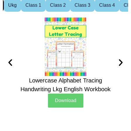
Ukg
Class 1
Class 2
Class 3
Class 4
Cla
Lowercase Alphabet Tracing
Handwriting Lkg English Workbook
Han
Download