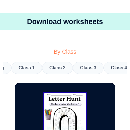
Download worksheets
By Class
kg
Class 1
Class 2
Class 3
Class 4