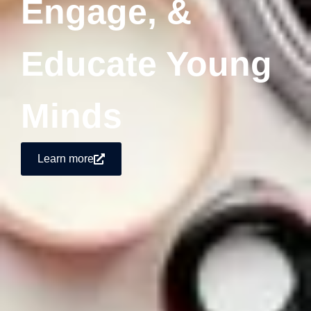
Engage, &
Educate Young
Minds
Learn more