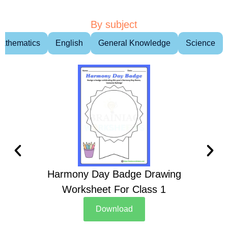
By subject
athematics
English
General Knowledge
Science
Harmony Day Badge Drawing
Ch
Worksheet For Class 1
D
Download