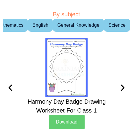
By subject
athematics
English
General Knowledge
Science
Harmony Day Badge Drawing
Ch
Worksheet For Class 1
D
Download