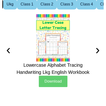
Ukg
Class 1
Class 2
Class 3
Class 4
Cla
Lowercase Alphabet Tracing
Handwriting Lkg English Workbook
Han
Download