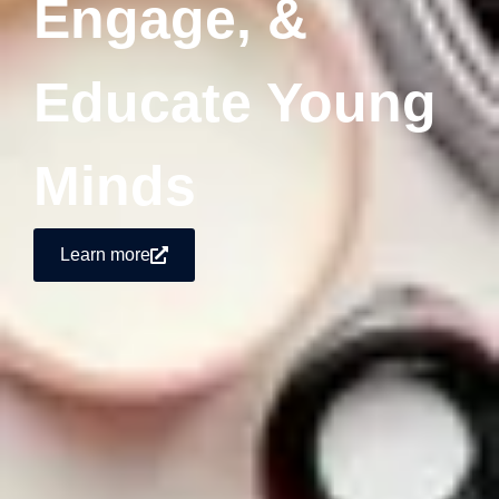
Engage, &
Educate Young
Minds
Learn more