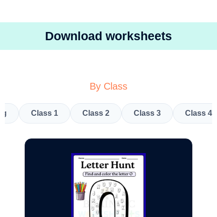
Download worksheets
By Class
kg
Class 1
Class 2
Class 3
Class 4