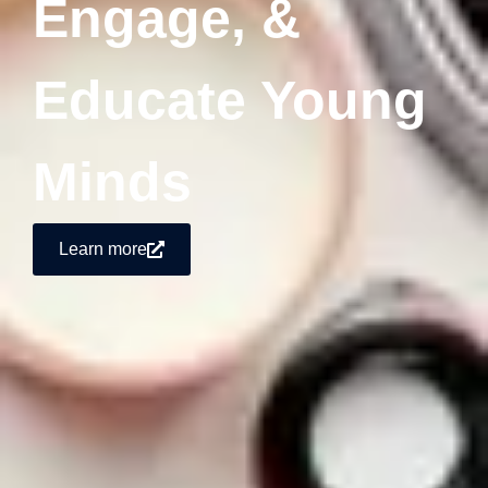
Engage, &
Educate Young
Minds
Learn more