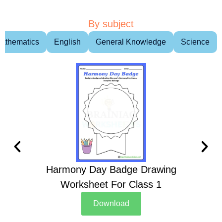
By subject
athematics
English
General Knowledge
Science
Harmony Day Badge Drawing
Ch
Worksheet For Class 1
D
Download