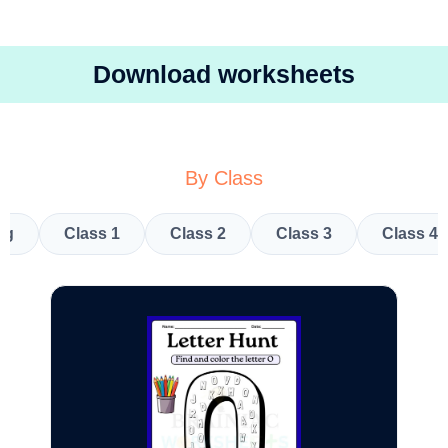
Download worksheets
By Class
kg
Class 1
Class 2
Class 3
Class 4