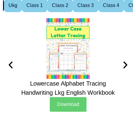
Ukg
Class 1
Class 2
Class 3
Class 4
Cla
Lowercase Alphabet Tracing
Handwriting Lkg English Workbook
Han
Download