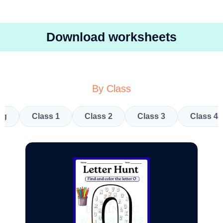
Download worksheets
By Class
kg
Class 1
Class 2
Class 3
Class 4