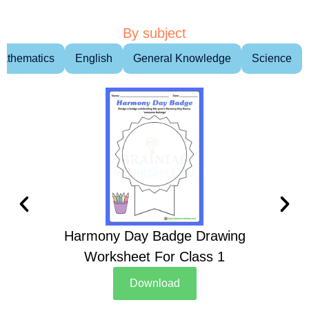
By subject
athematics
English
General Knowledge
Science
Harmony Day Badge Drawing
Ch
Worksheet For Class 1
D
Download