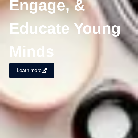
Engage, &
Educate Young
Minds
Learn more