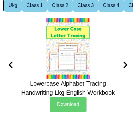
Ukg
Class 1
Class 2
Class 3
Class 4
Cla
Lowercase Alphabet Tracing
Handwriting Lkg English Workbook
Han
Download