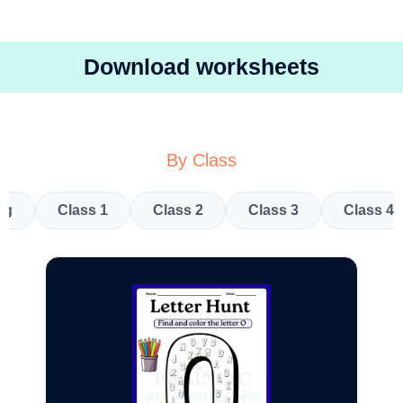
Download worksheets
By Class
kg
Class 1
Class 2
Class 3
Class 4