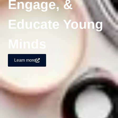
Engage, &
Educate Young
Minds
Learn more