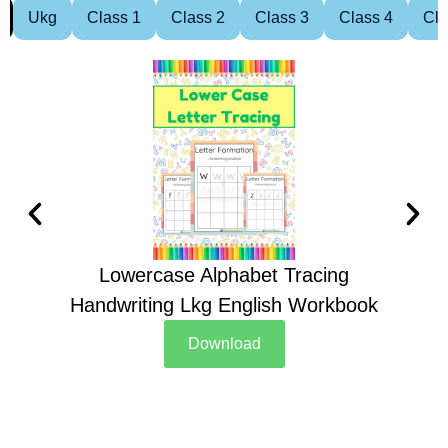
Ukg
Class 1
Class 2
Class 3
Class 4
Cla
Lowercase Alphabet Tracing
Handwriting Lkg English Workbook
Han
Download