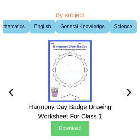
By subject
athematics
English
General Knowledge
Science
Harmony Day Badge Drawing
Ch
Worksheet For Class 1
D
Download